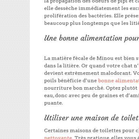
la propagation des odeurs de pipi et 
elle dessèche immédiatement les excr
prolifération des bactéries. Elle prés
beaucoup plus longtemps que les litiè
Une bonne alimentation pour
La matière fécale de Minou est bien 
dans la litière. Or quand votre chat 
devient extrêmement malodorant. Vous
poils bénéficie d’une
bonne alimenta
nourriture bon marché. Optez plutôt 
eau, donc avec peu de graines et d’am
puante.
Utiliser une maison de toile
Certaines maisons de toilettes pour 
nettoyante
. Très pratique, elles vous