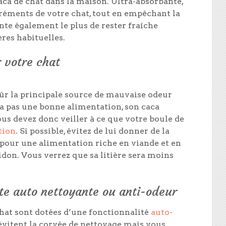
caca de chat dans la maison. Ultra-absorbante,
éments de votre chat, tout en empêchant la
ente également le plus de rester fraîche
res habituelles.
 votre chat
sûr la principale source de mauvaise odeur
n’a pas une bonne alimentation, son caca
 devez donc veiller à ce que votre boule de
tion
. Si possible, évitez de lui donner de la
pour une alimentation riche en viande et en
idon. Vous verrez que sa litière sera moins
tte auto nettoyante ou anti-odeur
chat sont dotées d’une fonctionnalité
auto-
 évitent la corvée de nettoyage mais vous