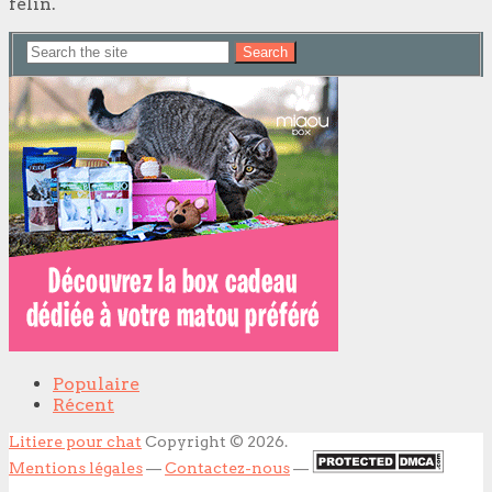
félin.
Search
Populaire
Récent
Litiere pour chat
Copyright © 2026.
Mentions légales
—
Contactez-nous
—