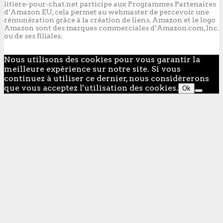
litiere-pour-chat.net participe aux Programmes Partenaires
d’Amazon EU, cela permet au webmaster de percevoir une
rémunération grâce à la création de liens. Amazon et le logo
Amazon sont des marques commerciales d’Amazon.com, Inc.
ou de ses filiales.
Nous utilisons des cookies pour vous garantir la
meilleure expérience sur notre site. Si vous
continuez à utiliser ce dernier, nous considérerons
que vous acceptez l'utilisation des cookies.
Ok