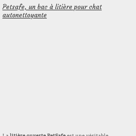
Petsafe, un bac à litière pour chat
autonettoyante
La
litière ouverte PetSafe
est une véritable