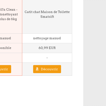
l'n Clean -
Catit chat Maison de Toilette
utonettoyant
Smatsift
plus de 6kg
 manuel
nettoyage manuel
ponible
60,99 EUR
-
uvrir
Découvrir