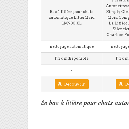
Petsafe B
Autonettoy
Bac à litière pour chats
Simply Clea
automatique LitterMaid
Mois, Comp
LM980 XL
La Litière
Silencieu
Charbon Pou
nettoyage automatique
nettoyag
Prix indisponible
Prix i
-
Découvrir
D
Le bac à litière pour chats au