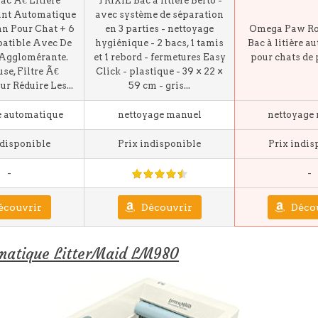
ac Ã€ Litière
TRIXIE Bac à litière Berto -
ant Automatique
avec système de séparation
n Pour Chat + 6
en 3 parties - nettoyage
Omega Paw Rol
atible Avec De
hygiénique - 2 bacs, 1 tamis
Bac à litière a
 Agglomérante.
et 1 rebord - fermetures Easy
pour chats de 
se, Filtre Ã€
Click - plastique - 39 × 22 ×
r Réduire Les...
59 cm - gris...
e automatique
nettoyage manuel
nettoyage
ndisponible
Prix indisponible
Prix indis
-
-
écouvrir
Découvrir
Déco
tomatique LitterMaid LM980