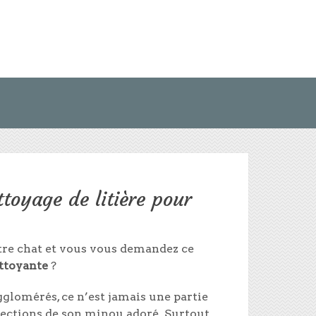
ttoyage de litière pour
otre chat et vous vous demandez ce
ettoyante
?
gglomérés, ce n’est jamais une partie
déjections de son minou adoré. Surtout