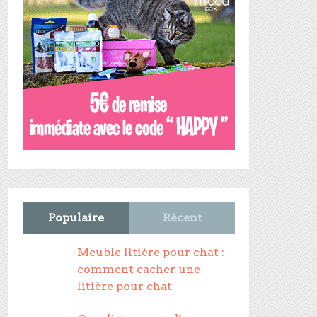
Populaire
Récent
Meuble litière pour chat :
comment cacher une
litière pour chat