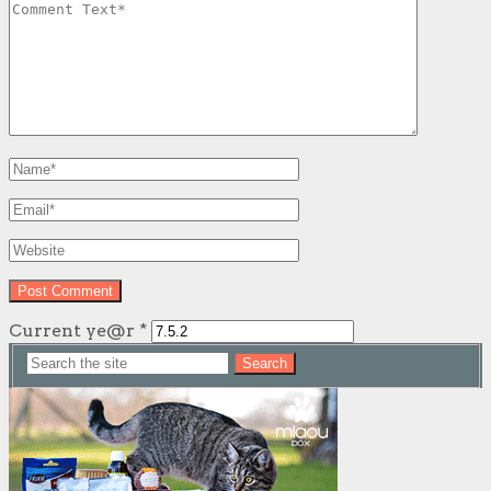
Current ye@r
*
Search