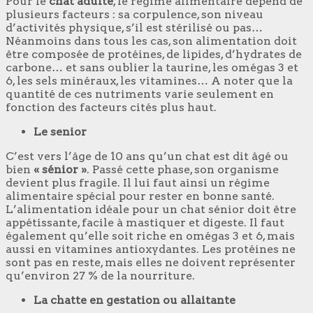
Pour le
chat adulte
, le régime alimentaire dépend de
plusieurs facteurs : sa corpulence, son niveau
d’activités physique, s’il est stérilisé ou pas…
Néanmoins dans tous les cas, son alimentation doit
être composée de protéines, de lipides, d’hydrates de
carbone… et sans oublier la taurine, les omégas 3 et
6, les sels minéraux, les vitamines… A noter que la
quantité de ces nutriments varie seulement en
fonction des facteurs cités plus haut.
Le senior
C’est vers l’âge de 10 ans qu’un chat est dit âgé ou
bien
« sénior »
. Passé cette phase, son organisme
devient plus fragile. Il lui faut ainsi un régime
alimentaire spécial pour rester en bonne santé.
L’alimentation idéale pour un chat sénior doit être
appétissante, facile à mastiquer et digeste. Il faut
également qu’elle soit riche en omégas 3 et 6, mais
aussi en vitamines antioxydantes. Les protéines ne
sont pas en reste, mais elles ne doivent représenter
qu’environ 27 % de la nourriture.
La chatte en gestation ou allaitante