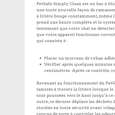
PetSafe Simply Clean est un bac à li
une toute nouvelle façon de ramasser 
à litière bouge constamment, même lor
prend une heure complète et le systèm
lentement que votre chat ne détecter
que votre appareil fonctionne corre
qui consiste à :
Placer un morceau de ruban adhésif 
Vérifier après quelques minutes s
centimètres. Après ce contrôle, vo
Revenant au fonctionnement du PetSa
tamisés à travers la litière lorsque l
sont poussées vers le haut jusqu’à ce 
outre, ce dernier déplace les déchets d
stockés en toute sécurité avant vidage
conçue de sorte à contrôler les odeu