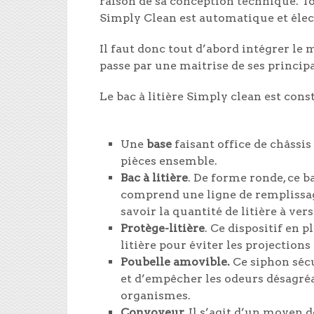
raison de sa conception technique. 
Simply Clean est automatique et éle
Il faut donc tout d’abord intégrer le 
passe par une maitrise de ses princi
Le bac à litière Simply clean est const
Une
base
faisant office de châssis
pièces ensemble.
Bac à litière
. De forme ronde, ce ba
comprend une ligne de remplissage
savoir la quantité de litière à vers
Protège-litière
. Ce dispositif en p
litière pour éviter les projections 
Poubelle amovible.
Ce siphon sécu
et d’empêcher les odeurs désagréa
organismes.
Convoyeur.
Il s’agit d’un moyen de