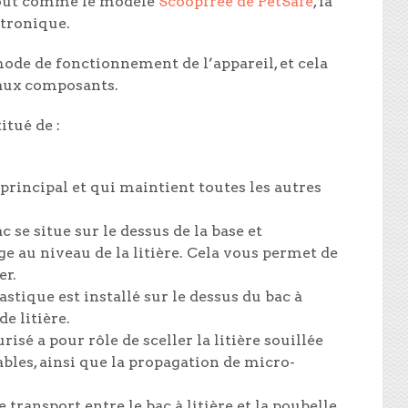
Tout comme le modèle
Scoopfree de PetSafe
, la
ctronique.
mode de fonctionnement de l’appareil, et cela
paux composants.
itué de :
 principal et qui maintient toutes les autres
c se situe sur le dessus de la base et
 au niveau de la litière. Cela vous permet de
er.
lastique est installé sur le dessus du bac à
de litière.
risé a pour rôle de sceller la litière souillée
bles, ainsi que la propagation de micro-
 transport entre le bac à litière et la poubelle